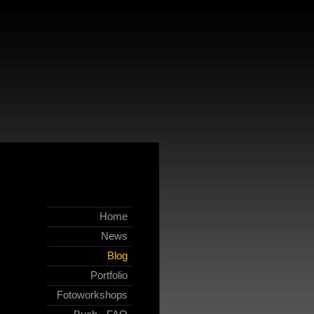
fotografen Björn K. Langlotz.
eras und Objektive von Nikon, Leica und Hasselblad ein.
Home
News
Blog
Portfolio
Fotoworkshops