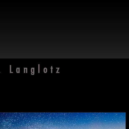
fotos
,
Naturbilder
und Makrofotografien des bekannten Natur
Das Portfolio finden Sie einen �berblick �ber seine Arbeitsgebiete.
ofotografie und Nahfotografie von Tieren, Blumen und Pflanzen, sowie die Landschaftsfotografie und Tierfotografie. Dazu setzt er Kam