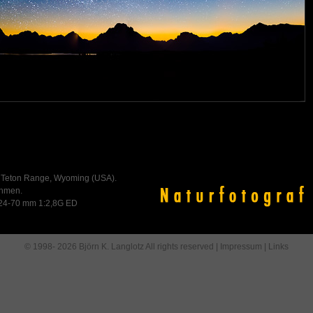
 Teton Range, Wyoming (USA).
ahmen.
 24-70 mm 1:2,8G ED
© 1998- 2026 Björn K. Langlotz All rights reserved |
Impressum
|
Links