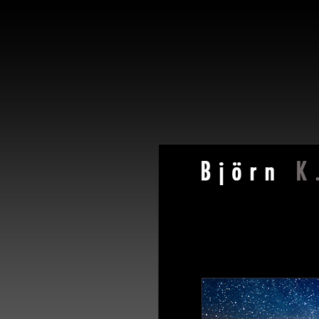
Naturfotos-digital.de zeigt
Natur
Die Arbeitsgebiete von Björn K. Langlotz umfassen die Makr